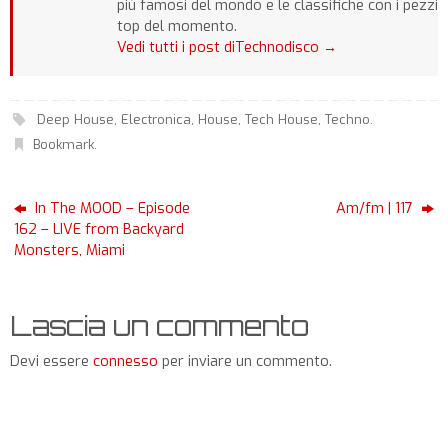
più famosi del mondo e le classifiche con i pezzi
top del momento.
Vedi tutti i post diTechnodisco
→
Deep House
,
Electronica
,
House
,
Tech House
,
Techno
.
Bookmark
.
In The MOOD – Episode
Am/fm | 117
162 – LIVE from Backyard
Monsters, Miami
Lascia un commento
Devi essere
connesso
per inviare un commento.