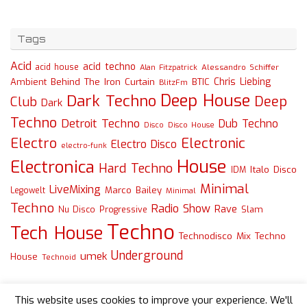
Tags
Acid
acid techno
acid house
Alessandro Schiffer
Alan Fitzpatrick
Chris Liebing
Ambient
Behind The Iron Curtain
BTIC
BlitzFm
Deep House
Dark Techno
Deep
Club
Dark
Techno
Detroit Techno
Dub Techno
Disco
Disco House
Electro
Electronic
Electro Disco
electro-funk
House
Electronica
Hard Techno
Italo Disco
IDM
Minimal
LiveMixing
Marco Bailey
Legowelt
Minimal
Techno
Radio Show
Rave
Slam
Nu Disco
Progressive
Techno
Tech House
Technodisco Mix
Techno
Underground
umek
House
Technoid
This website uses cookies to improve your experience. We'll