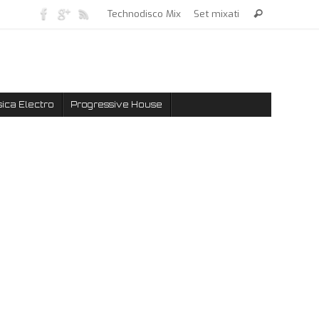
Technodisco Mix
Set mixati
ica Electro
Progressive House