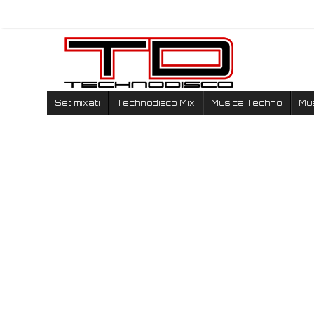
Set mixati
Technodisco Mix
Musica Techno
Mu