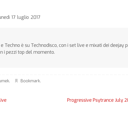
nedì 17 luglio 2017
e Techno è su Technodisco, con i set live e mixati dei deejay p
on i pezzi top del momento.
umek
.
Bookmark
.
ive
Progressive Psytrance July 