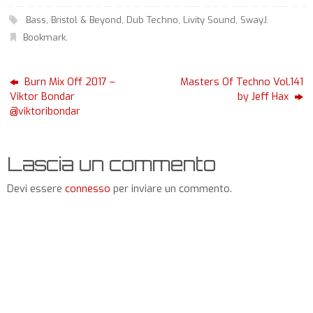
Bass
,
Bristol & Beyond
,
Dub Techno
,
Livity Sound
,
SwayJ
.
Bookmark
.
Burn Mix Off 2017 –
Masters Of Techno Vol.141
Viktor Bondar
by Jeff Hax
@viktoribondar
Lascia un commento
Devi essere
connesso
per inviare un commento.