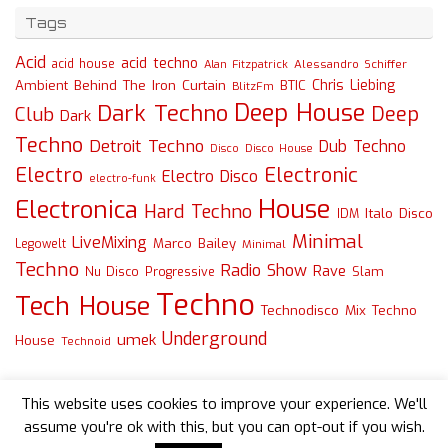
Tags
Acid
acid techno
acid house
Alessandro Schiffer
Alan Fitzpatrick
Chris Liebing
Ambient
Behind The Iron Curtain
BTIC
BlitzFm
Deep House
Dark Techno
Deep
Club
Dark
Techno
Detroit Techno
Dub Techno
Disco
Disco House
Electro
Electronic
Electro Disco
electro-funk
House
Electronica
Hard Techno
Italo Disco
IDM
Minimal
LiveMixing
Marco Bailey
Legowelt
Minimal
Techno
Radio Show
Rave
Slam
Nu Disco
Progressive
Techno
Tech House
Technodisco Mix
Techno
Underground
umek
House
Technoid
This website uses cookies to improve your experience. We'll
assume you're ok with this, but you can opt-out if you wish.