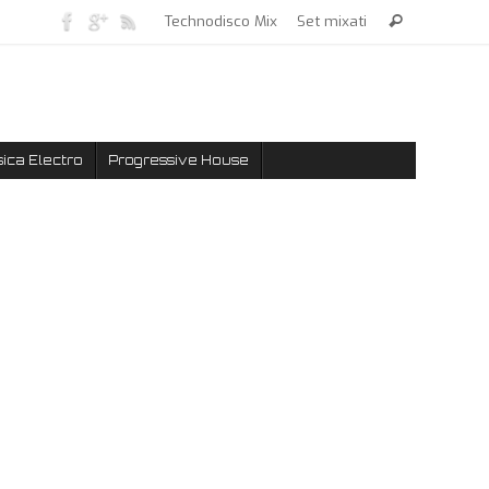
Technodisco Mix
Set mixati
ica Electro
Progressive House