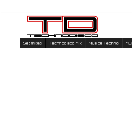
Set mixati
Technodisco Mix
Musica Techno
Mu