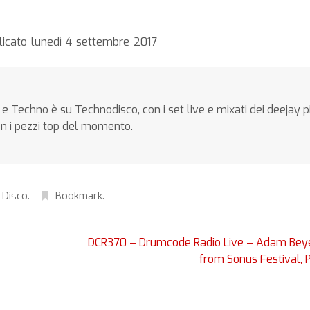
licato lunedì 4 settembre 2017
e Techno è su Technodisco, con i set live e mixati dei deejay p
on i pezzi top del momento.
 Disco
.
Bookmark
.
DCR370 – Drumcode Radio Live – Adam Beye
from Sonus Festival,