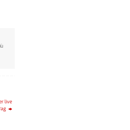
iù
r live
 Pag