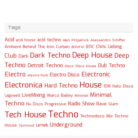
Tags
Acid
acid techno
acid house
Alessandro Schiffer
Alan Fitzpatrick
Chris Liebing
Ambient
Behind The Iron Curtain
BTIC
BlitzFm
Deep House
Dark Techno
Deep
Club
Dark
Techno
Detroit Techno
Dub Techno
Disco
Disco House
Electro
Electronic
Electro Disco
electro-funk
House
Electronica
Hard Techno
Italo Disco
IDM
Minimal
LiveMixing
Marco Bailey
Legowelt
Minimal
Techno
Radio Show
Rave
Slam
Nu Disco
Progressive
Techno
Tech House
Technodisco Mix
Techno
Underground
umek
House
Technoid