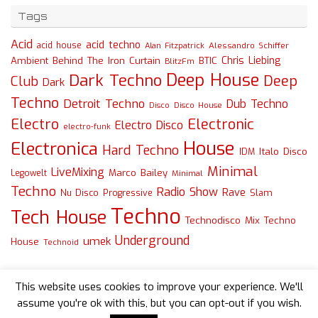
Tags
Acid
acid techno
acid house
Alessandro Schiffer
Alan Fitzpatrick
Chris Liebing
Ambient
Behind The Iron Curtain
BTIC
BlitzFm
Deep House
Dark Techno
Deep
Club
Dark
Techno
Detroit Techno
Dub Techno
Disco
Disco House
Electro
Electronic
Electro Disco
electro-funk
House
Electronica
Hard Techno
Italo Disco
IDM
Minimal
LiveMixing
Marco Bailey
Legowelt
Minimal
Techno
Radio Show
Rave
Slam
Nu Disco
Progressive
Techno
Tech House
Technodisco Mix
Techno
Underground
umek
House
Technoid
This website uses cookies to improve your experience. We'll
assume you're ok with this, but you can opt-out if you wish.