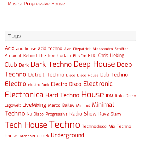
Musica Progressive House
Tags
Acid
acid techno
acid house
Alessandro Schiffer
Alan Fitzpatrick
Chris Liebing
Ambient
Behind The Iron Curtain
BTIC
BlitzFm
Deep House
Dark Techno
Deep
Club
Dark
Techno
Detroit Techno
Dub Techno
Disco
Disco House
Electro
Electronic
Electro Disco
electro-funk
House
Electronica
Hard Techno
Italo Disco
IDM
Minimal
LiveMixing
Marco Bailey
Legowelt
Minimal
Techno
Radio Show
Rave
Slam
Nu Disco
Progressive
Techno
Tech House
Technodisco Mix
Techno
Underground
umek
House
Technoid