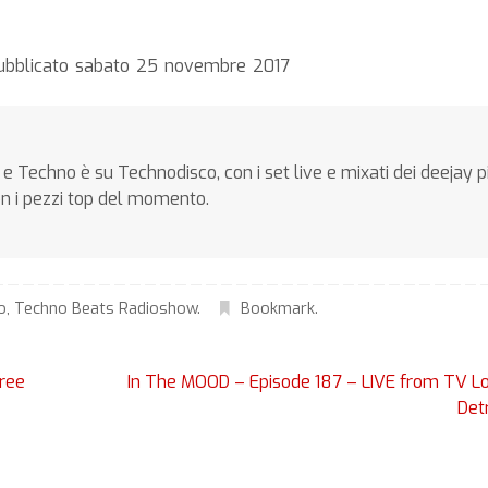
pubblicato sabato 25 novembre 2017
e Techno è su Technodisco, con i set live e mixati dei deejay p
on i pezzi top del momento.
o
,
Techno Beats Radioshow
.
Bookmark
.
ree
In The MOOD – Episode 187 – LIVE from TV L
Det