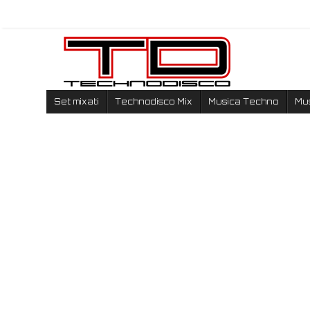
Set mixati
Technodisco Mix
Musica Techno
Mu