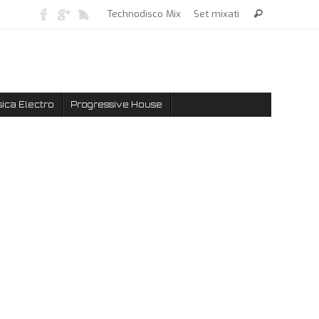
Technodisco Mix
Set mixati
ica Electro
Progressive House