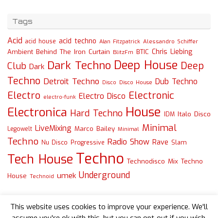
Tags
Acid
acid techno
acid house
Alessandro Schiffer
Alan Fitzpatrick
Chris Liebing
Ambient
Behind The Iron Curtain
BTIC
BlitzFm
Deep House
Dark Techno
Deep
Club
Dark
Techno
Detroit Techno
Dub Techno
Disco
Disco House
Electro
Electronic
Electro Disco
electro-funk
House
Electronica
Hard Techno
Italo Disco
IDM
Minimal
LiveMixing
Marco Bailey
Legowelt
Minimal
Techno
Radio Show
Rave
Slam
Nu Disco
Progressive
Techno
Tech House
Technodisco Mix
Techno
Underground
umek
House
Technoid
This website uses cookies to improve your experience. We'll