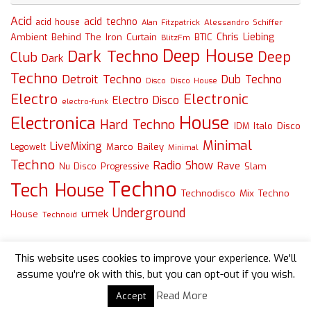
Acid
acid techno
acid house
Alessandro Schiffer
Alan Fitzpatrick
Chris Liebing
Ambient
Behind The Iron Curtain
BTIC
BlitzFm
Deep House
Dark Techno
Deep
Club
Dark
Techno
Detroit Techno
Dub Techno
Disco
Disco House
Electro
Electronic
Electro Disco
electro-funk
House
Electronica
Hard Techno
Italo Disco
IDM
Minimal
LiveMixing
Marco Bailey
Legowelt
Minimal
Techno
Radio Show
Rave
Slam
Nu Disco
Progressive
Techno
Tech House
Technodisco Mix
Techno
Underground
umek
House
Technoid
This website uses cookies to improve your experience. We'll
assume you're ok with this, but you can opt-out if you wish.
Read More
Accept
Powered by
Tempera
&
WordPress.