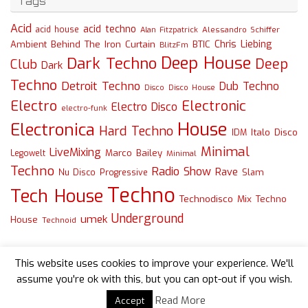
Tags
Acid
acid techno
acid house
Alessandro Schiffer
Alan Fitzpatrick
Chris Liebing
Ambient
Behind The Iron Curtain
BTIC
BlitzFm
Deep House
Dark Techno
Deep
Club
Dark
Techno
Detroit Techno
Dub Techno
Disco
Disco House
Electro
Electronic
Electro Disco
electro-funk
House
Electronica
Hard Techno
Italo Disco
IDM
Minimal
LiveMixing
Marco Bailey
Legowelt
Minimal
Techno
Radio Show
Rave
Slam
Nu Disco
Progressive
Techno
Tech House
Technodisco Mix
Techno
Underground
umek
House
Technoid
This website uses cookies to improve your experience. We'll
assume you're ok with this, but you can opt-out if you wish.
Read More
Accept
Powered by
Tempera
&
WordPress.