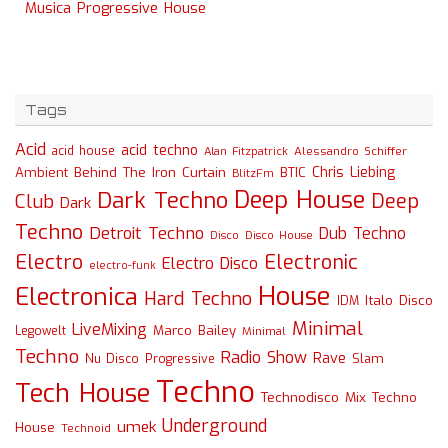
Musica Progressive House
Tags
Acid
acid techno
acid house
Alessandro Schiffer
Alan Fitzpatrick
Chris Liebing
Ambient
Behind The Iron Curtain
BTIC
BlitzFm
Deep House
Dark Techno
Deep
Club
Dark
Techno
Detroit Techno
Dub Techno
Disco
Disco House
Electro
Electronic
Electro Disco
electro-funk
House
Electronica
Hard Techno
Italo Disco
IDM
Minimal
LiveMixing
Marco Bailey
Legowelt
Minimal
Techno
Radio Show
Rave
Slam
Nu Disco
Progressive
Techno
Tech House
Technodisco Mix
Techno
Underground
umek
House
Technoid