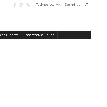
Technodisco Mix
Set mixati
ica Electro
Progressive House