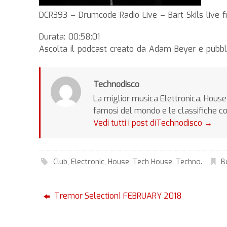
DCR393 – Drumcode Radio Live – Bart Skils live 
Durata: 00:58:01
Ascolta il podcast creato da Adam Beyer e pubbli
Technodisco
La miglior musica Elettronica, House 
famosi del mondo e le classifiche c
Vedi tutti i post diTechnodisco
→
Club
,
Electronic
,
House
,
Tech House
,
Techno
.
B
Tremor Selection| FEBRUARY 2018