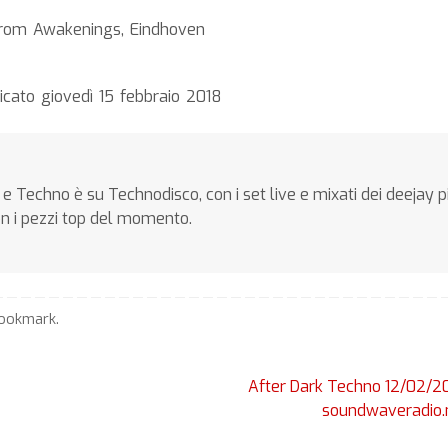
from Awakenings, Eindhoven
cato giovedì 15 febbraio 2018
e Techno è su Technodisco, con i set live e mixati dei deejay p
on i pezzi top del momento.
ookmark
.
After Dark Techno 12/02/2
soundwaveradio