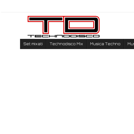
Set mixati
Technodisco Mix
Musica Techno
Mu