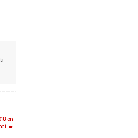
iù
018 on
.net