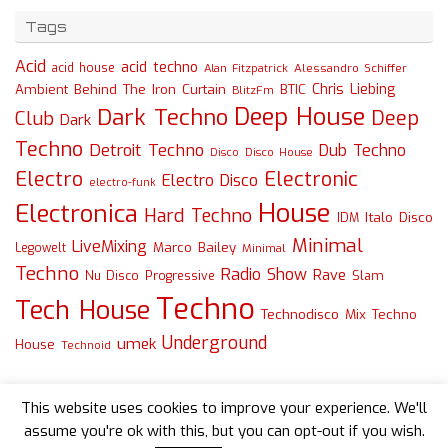
Tags
Acid
acid techno
acid house
Alessandro Schiffer
Alan Fitzpatrick
Chris Liebing
Ambient
Behind The Iron Curtain
BTIC
BlitzFm
Deep House
Dark Techno
Deep
Club
Dark
Techno
Detroit Techno
Dub Techno
Disco
Disco House
Electro
Electronic
Electro Disco
electro-funk
House
Electronica
Hard Techno
Italo Disco
IDM
Minimal
LiveMixing
Marco Bailey
Legowelt
Minimal
Techno
Radio Show
Rave
Slam
Nu Disco
Progressive
Techno
Tech House
Technodisco Mix
Techno
Underground
umek
House
Technoid
This website uses cookies to improve your experience. We'll
assume you're ok with this, but you can opt-out if you wish.