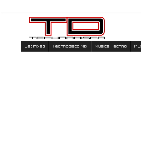
Set mixati
Technodisco Mix
Musica Techno
Mu