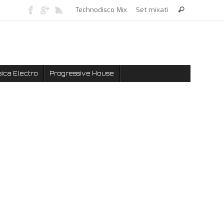
Technodisco Mix
Set mixati
ica Electro
Progressive House