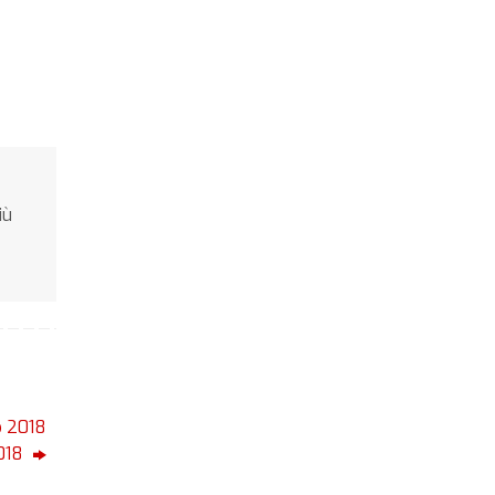
iù
p 2018
2018