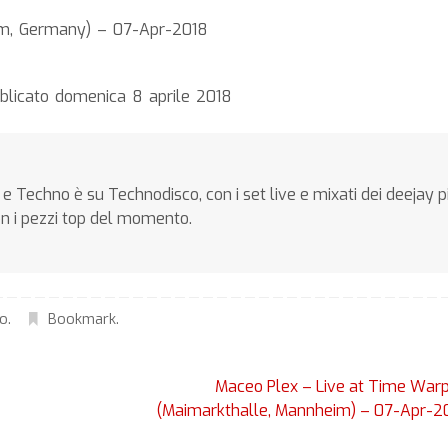
m, Germany) – 07-Apr-2018
blicato domenica 8 aprile 2018
e Techno è su Technodisco, con i set live e mixati dei deejay p
on i pezzi top del momento.
no
.
Bookmark
.
Maceo Plex – Live at Time War
(Maimarkthalle, Mannheim) – 07-Apr-