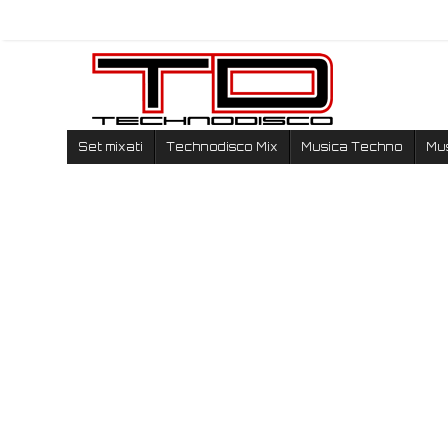
Set mixati
Technodisco Mix
Musica Techno
Mu