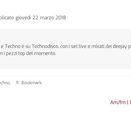
bblicato giovedì 22 marzo 2018
e Techno è su Technodisco, con i set live e mixati dei deejay p
on i pezzi top del momento.
echno
.
Bookmark
.
Am/fm | 