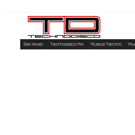
Set mixati
Technodisco Mix
Musica Techno
Mu