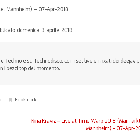
lle, Mannheim) – 07-Apr-2018
blicato domenica 8 aprile 2018
e Techno è su Technodisco, con i set live e mixati dei deejay p
on i pezzi top del momento.
no
.
Bookmark
.
Nina Kraviz – Live at Time Warp 2018 (Maimarkt
Mannheim) – 07-Apr-2