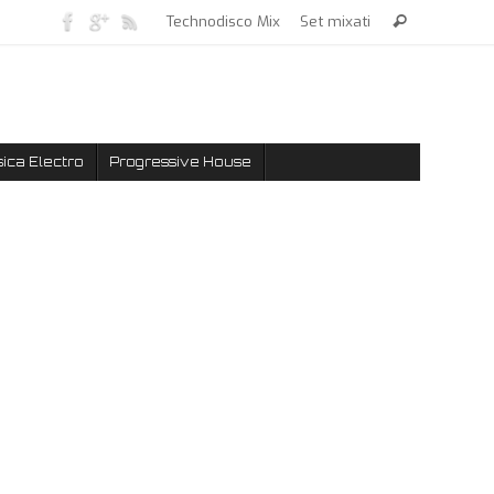
Technodisco Mix
Set mixati
ica Electro
Progressive House