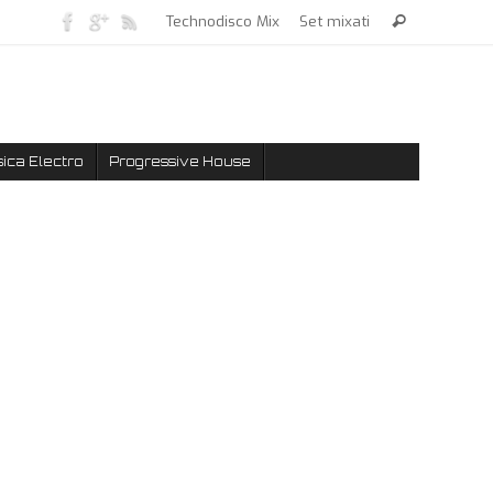
Technodisco Mix
Set mixati
ica Electro
Progressive House