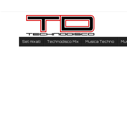
Set mixati
Technodisco Mix
Musica Techno
Mu