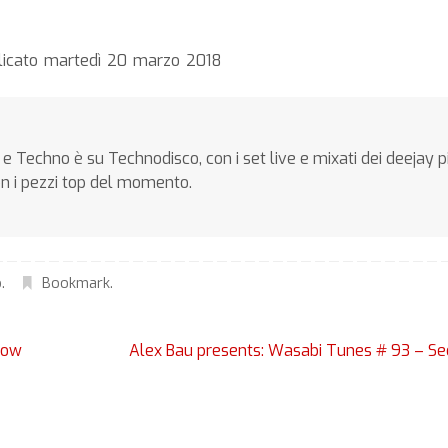
blicato martedì 20 marzo 2018
e Techno è su Technodisco, con i set live e mixati dei deejay p
on i pezzi top del momento.
o
.
Bookmark
.
now
Alex Bau presents: Wasabi Tunes # 93 – S