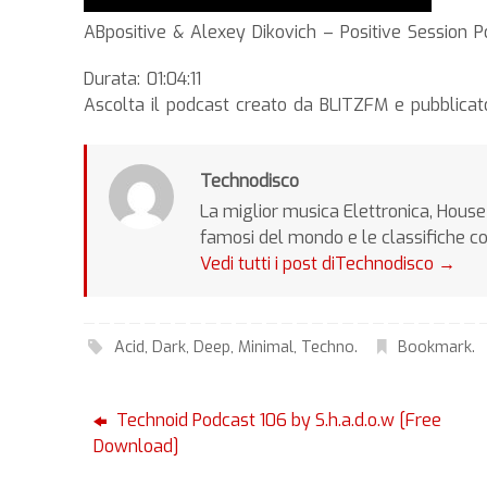
ABpositive & Alexey Dikovich – Positive Session 
Durata: 01:04:11
Ascolta il podcast creato da BLITZFM e pubblicat
Technodisco
La miglior musica Elettronica, House 
famosi del mondo e le classifiche c
Vedi tutti i post diTechnodisco
→
Acid
,
Dark
,
Deep
,
Minimal
,
Techno
.
Bookmark
.
Technoid Podcast 106 by S.h.a.d.o.w [Free
Download]