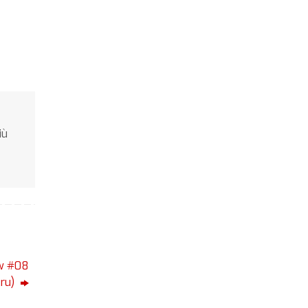
iù
ow #08
.ru)