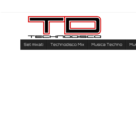
Set mixati
Technodisco Mix
Musica Techno
Mu