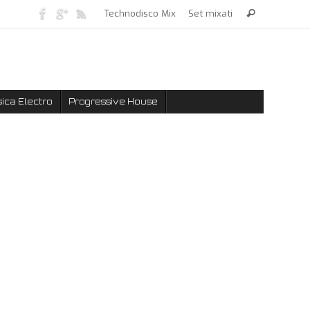
Technodisco Mix
Set mixati
ica Electro
Progressive House