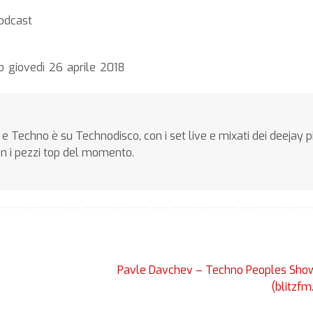
Podcast
o giovedì 26 aprile 2018
e Techno è su Technodisco, con i set live e mixati dei deejay p
on i pezzi top del momento.
Pavle Davchev – Techno Peoples Sh
(blitzfm