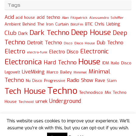
Tags
Acid
acid techno
acid house
Alessandro Schiffer
Alan Fitzpatrick
Chris Liebing
Ambient
Behind The Iron Curtain
BTIC
BlitzFm
Deep House
Dark Techno
Deep
Club
Dark
Techno
Detroit Techno
Dub Techno
Disco
Disco House
Electro
Electronic
Electro Disco
electro-funk
House
Electronica
Hard Techno
Italo Disco
IDM
Minimal
LiveMixing
Marco Bailey
Legowelt
Minimal
Techno
Radio Show
Rave
Slam
Nu Disco
Progressive
Techno
Tech House
Technodisco Mix
Techno
Underground
umek
House
Technoid
This website uses cookies to improve your experience. We'll
assume you're ok with this, but you can opt-out if you wish.