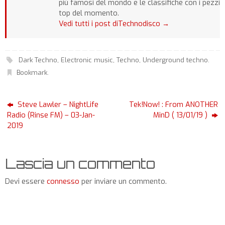
più famosi del mondo e le classifiche con i pezzi
top del momento.
Vedi tutti i post diTechnodisco
→
Dark Techno
,
Electronic music
,
Techno
,
Underground techno
.
Bookmark
.
Steve Lawler – NightLife
Tek!Now! : From ANOTHER
Radio (Rinse FM) – 03-Jan-
MinD ( 13/01/19 )
2019
Lascia un commento
Devi essere
connesso
per inviare un commento.