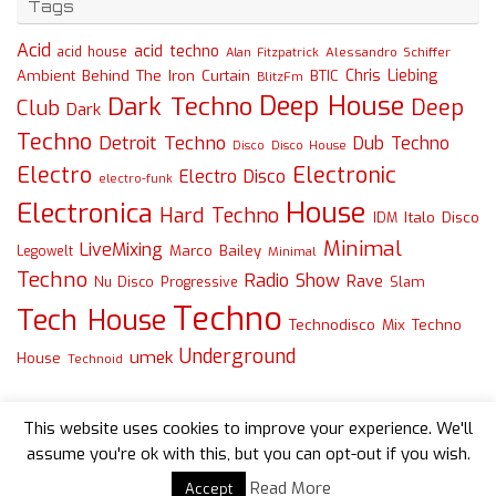
Tags
Acid
acid techno
acid house
Alessandro Schiffer
Alan Fitzpatrick
Chris Liebing
Ambient
Behind The Iron Curtain
BTIC
BlitzFm
Deep House
Dark Techno
Deep
Club
Dark
Techno
Detroit Techno
Dub Techno
Disco
Disco House
Electro
Electronic
Electro Disco
electro-funk
House
Electronica
Hard Techno
Italo Disco
IDM
Minimal
LiveMixing
Marco Bailey
Legowelt
Minimal
Techno
Radio Show
Rave
Slam
Nu Disco
Progressive
Techno
Tech House
Technodisco Mix
Techno
Underground
umek
House
Technoid
This website uses cookies to improve your experience. We'll
assume you're ok with this, but you can opt-out if you wish.
Read More
Accept