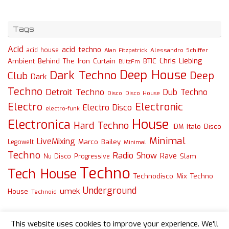
Tags
Acid
acid techno
acid house
Alessandro Schiffer
Alan Fitzpatrick
Chris Liebing
Ambient
Behind The Iron Curtain
BTIC
BlitzFm
Deep House
Dark Techno
Deep
Club
Dark
Techno
Detroit Techno
Dub Techno
Disco
Disco House
Electro
Electronic
Electro Disco
electro-funk
House
Electronica
Hard Techno
Italo Disco
IDM
Minimal
LiveMixing
Marco Bailey
Legowelt
Minimal
Techno
Radio Show
Rave
Slam
Nu Disco
Progressive
Techno
Tech House
Technodisco Mix
Techno
Underground
umek
House
Technoid
This website uses cookies to improve your experience. We'll