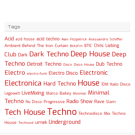
Tags
Acid
acid techno
acid house
Alessandro Schiffer
Alan Fitzpatrick
Chris Liebing
Ambient
Behind The Iron Curtain
BTIC
BlitzFm
Deep House
Dark Techno
Deep
Club
Dark
Techno
Detroit Techno
Dub Techno
Disco
Disco House
Electro
Electronic
Electro Disco
electro-funk
House
Electronica
Hard Techno
Italo Disco
IDM
Minimal
LiveMixing
Marco Bailey
Legowelt
Minimal
Techno
Radio Show
Rave
Slam
Nu Disco
Progressive
Techno
Tech House
Technodisco Mix
Techno
Underground
umek
House
Technoid