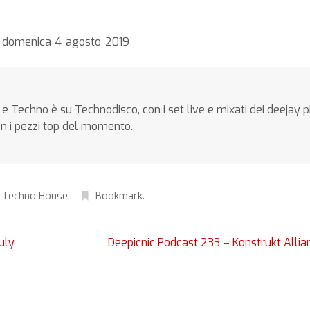
to domenica 4 agosto 2019
e Techno è su Technodisco, con i set live e mixati dei deejay p
on i pezzi top del momento.
,
Techno House
.
Bookmark
.
uly
Deepicnic Podcast 233 – Konstrukt Alli