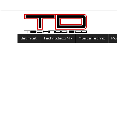
Set mixati
Technodisco Mix
Musica Techno
Mu