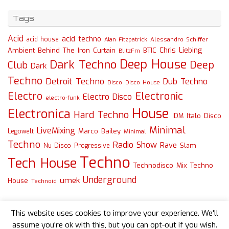
Tags
Acid
acid techno
acid house
Alessandro Schiffer
Alan Fitzpatrick
Chris Liebing
Ambient
Behind The Iron Curtain
BTIC
BlitzFm
Deep House
Dark Techno
Deep
Club
Dark
Techno
Detroit Techno
Dub Techno
Disco
Disco House
Electro
Electronic
Electro Disco
electro-funk
House
Electronica
Hard Techno
Italo Disco
IDM
Minimal
LiveMixing
Marco Bailey
Legowelt
Minimal
Techno
Radio Show
Rave
Slam
Nu Disco
Progressive
Techno
Tech House
Technodisco Mix
Techno
Underground
umek
House
Technoid
This website uses cookies to improve your experience. We'll
assume you're ok with this, but you can opt-out if you wish.