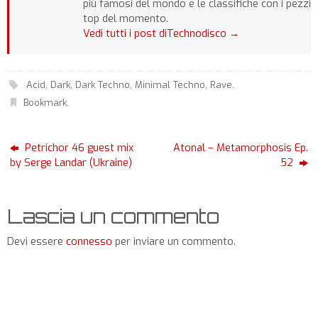
più famosi del mondo e le classifiche con i pezzi
top del momento.
Vedi tutti i post diTechnodisco
→
Acid
,
Dark
,
Dark Techno
,
Minimal Techno
,
Rave
.
Bookmark
.
Petrichor 46 guest mix
Atonal – Metamorphosis Ep.
by Serge Landar (Ukraine)
52
Lascia un commento
Devi essere
connesso
per inviare un commento.