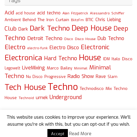
Tags
Acid
acid techno
acid house
Alessandro Schiffer
Alan Fitzpatrick
Chris Liebing
Ambient
Behind The Iron Curtain
BTIC
BlitzFm
Deep House
Dark Techno
Deep
Club
Dark
Techno
Detroit Techno
Dub Techno
Disco
Disco House
Electro
Electronic
Electro Disco
electro-funk
House
Electronica
Hard Techno
Italo Disco
IDM
Minimal
LiveMixing
Marco Bailey
Legowelt
Minimal
Techno
Radio Show
Rave
Slam
Nu Disco
Progressive
Techno
Tech House
Technodisco Mix
Techno
Underground
umek
House
Technoid
This website uses cookies to improve your experience. We'll
assume you're ok with this, but you can opt-out if you wish.
Read More
Accept
Powered by
Tempera
&
WordPress.