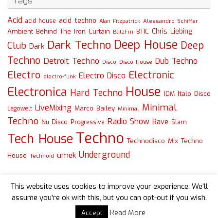
Tags
Acid
acid techno
acid house
Alessandro Schiffer
Alan Fitzpatrick
Chris Liebing
Ambient
Behind The Iron Curtain
BTIC
BlitzFm
Deep House
Dark Techno
Deep
Club
Dark
Techno
Detroit Techno
Dub Techno
Disco
Disco House
Electro
Electronic
Electro Disco
electro-funk
House
Electronica
Hard Techno
Italo Disco
IDM
Minimal
LiveMixing
Marco Bailey
Legowelt
Minimal
Techno
Radio Show
Rave
Slam
Nu Disco
Progressive
Techno
Tech House
Technodisco Mix
Techno
Underground
umek
House
Technoid
This website uses cookies to improve your experience. We'll
assume you're ok with this, but you can opt-out if you wish.
Read More
Accept
Powered by
Tempera
&
WordPress.