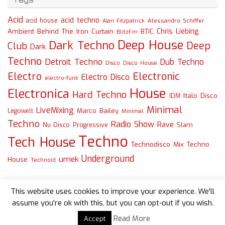
Acid
acid techno
acid house
Alessandro Schiffer
Alan Fitzpatrick
Chris Liebing
Ambient
Behind The Iron Curtain
BTIC
BlitzFm
Deep House
Dark Techno
Deep
Club
Dark
Techno
Detroit Techno
Dub Techno
Disco
Disco House
Electro
Electronic
Electro Disco
electro-funk
House
Electronica
Hard Techno
Italo Disco
IDM
Minimal
LiveMixing
Marco Bailey
Legowelt
Minimal
Techno
Radio Show
Rave
Slam
Nu Disco
Progressive
Techno
Tech House
Technodisco Mix
Techno
Underground
umek
House
Technoid
This website uses cookies to improve your experience. We'll
assume you're ok with this, but you can opt-out if you wish.
Read More
Accept
Powered by
Tempera
&
WordPress.