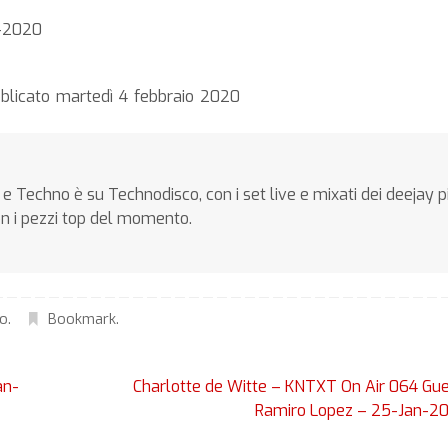
n-2020
blicato martedì 4 febbraio 2020
e Techno è su Technodisco, con i set live e mixati dei deejay p
on i pezzi top del momento.
no
.
Bookmark
.
an-
Charlotte de Witte – KNTXT On Air 064 Gu
Ramiro Lopez – 25-Jan-