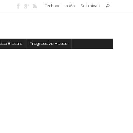
Technodisco Mix
Set mixati
ica Electro
Progressive House