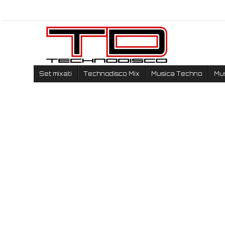
Set mixati
Technodisco Mix
Musica Techno
Mu