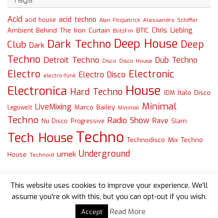
Acid
acid techno
acid house
Alessandro Schiffer
Alan Fitzpatrick
Chris Liebing
Ambient
Behind The Iron Curtain
BTIC
BlitzFm
Deep House
Dark Techno
Deep
Club
Dark
Techno
Detroit Techno
Dub Techno
Disco
Disco House
Electro
Electronic
Electro Disco
electro-funk
House
Electronica
Hard Techno
Italo Disco
IDM
Minimal
LiveMixing
Marco Bailey
Legowelt
Minimal
Techno
Radio Show
Rave
Slam
Nu Disco
Progressive
Techno
Tech House
Technodisco Mix
Techno
Underground
umek
House
Technoid
This website uses cookies to improve your experience. We'll
assume you're ok with this, but you can opt-out if you wish.
Read More
Accept
Powered by
Tempera
&
WordPress.