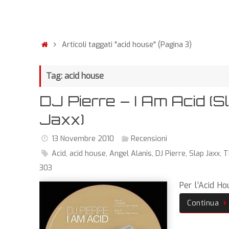
Articoli taggati "acid house"
(Pagina 3)
Tag: acid house
DJ Pierre – I Am Acid (S
Jaxx)
13 Novembre 2010
Recensioni
Acid
,
acid house
,
Angel Alanis
,
DJ Pierre
,
Slap Jaxx
,
T
303
Per l’Acid Ho
Continua