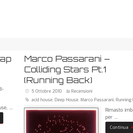
lap
Marco Passarani –
Colliding Stars Pt.1
(Running Back)
B-
5 Ottobre 2010
Recensioni
acid house
,
Deep House
,
Marco Passarani
,
Running 
use, …
Rimasto imb
per …
Continua