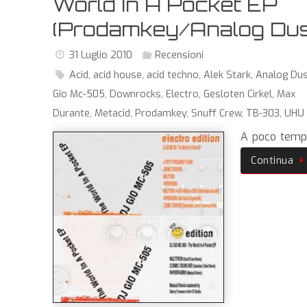
World In A Pocket EP
(Prodamkey/Analog Dus
31 Luglio 2010
Recensioni
Acid
,
acid house
,
acid techno
,
Alek Stark
,
Analog Du
Gio Mc-505
,
Downrocks
,
Electro
,
Gesloten Cirkel
,
Max
Durante
,
Metacid
,
Prodamkey
,
Snuff Crew
,
TB-303
,
UHU
A poco tem
Continua