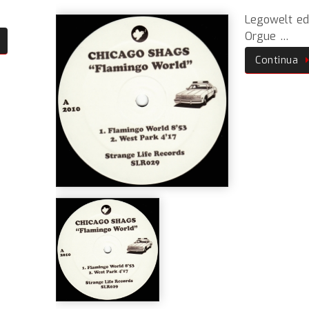
Legowelt e
Orgue …
Continua