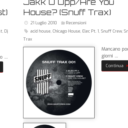
Jakk U Upp/Are You
t)
House? (Snuff Trax)
21 Luglio 2010
Recensioni
st
,
Dj
acid house
,
Chicago House
,
Elec Pt. 1
,
Snuff Crew
,
Sn
Trax
Mancano po
giorni …
po …
Continua