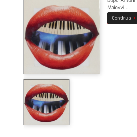
Dopo Antoni
Maiovvi …
Continua