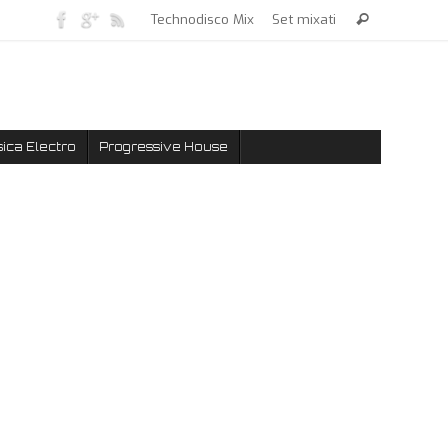
Technodisco Mix
Set mixati
ica Electro
Progressive House