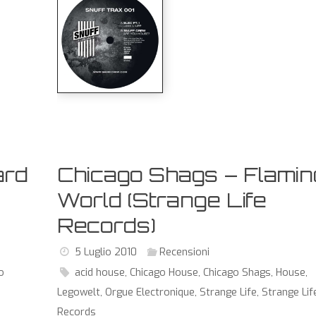
ard
Chicago Shags – Flami
World (Strange Life
Records)
5 Luglio 2010
Recensioni
lo
acid house
,
Chicago House
,
Chicago Shags
,
House
,
Legowelt
,
Orgue Electronique
,
Strange Life
,
Strange Lif
Records