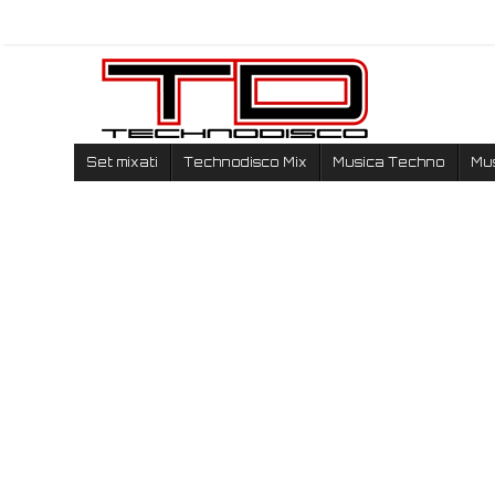
Set mixati
Technodisco Mix
Musica Techno
Mu