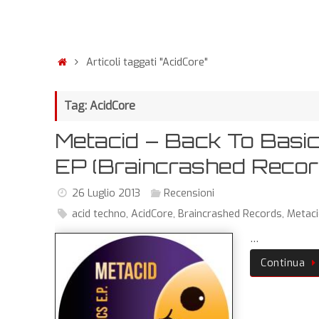
Articoli taggati "AcidCore"
Tag: AcidCore
Metacid – Back To Basi
EP (Braincrashed Recor
26 Luglio 2013
Recensioni
acid techno
,
AcidCore
,
Braincrashed Records
,
Metaci
…
Continua