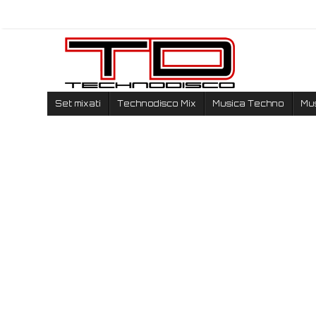
Set mixati
Technodisco Mix
Musica Techno
Mu