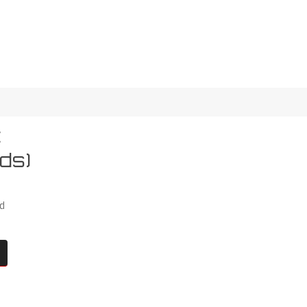
c
ds)
d