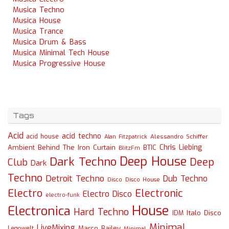
Musica Techno
Musica House
Musica Trance
Musica Drum & Bass
Musica Minimal Tech House
Musica Progressive House
Tags
Acid
acid techno
acid house
Alessandro Schiffer
Alan Fitzpatrick
Chris Liebing
Ambient
Behind The Iron Curtain
BTIC
BlitzFm
Deep House
Dark Techno
Deep
Club
Dark
Techno
Detroit Techno
Dub Techno
Disco
Disco House
Electro
Electronic
Electro Disco
electro-funk
House
Electronica
Hard Techno
Italo Disco
IDM
Minimal
LiveMixing
Marco Bailey
Legowelt
Minimal