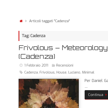
Articoli taggati "Cadenza"
Tag: Cadenza
Frivolous – Meteorology
(Cadenza)
1 Febbraio 2011
Recensioni
Cadenza
,
Frivolous
,
House
,
Luciano
,
Minimal
Per Daniel G
…
Continua