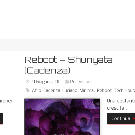
Reboot – Shunyata
(Cadenza)
11 Giugno 2010
Recensioni
Afro
,
Cadenza
,
Luciano
,
Minimal
,
Reboot
,
Tech Hous
ardner
Una costant
crescita …
Continua