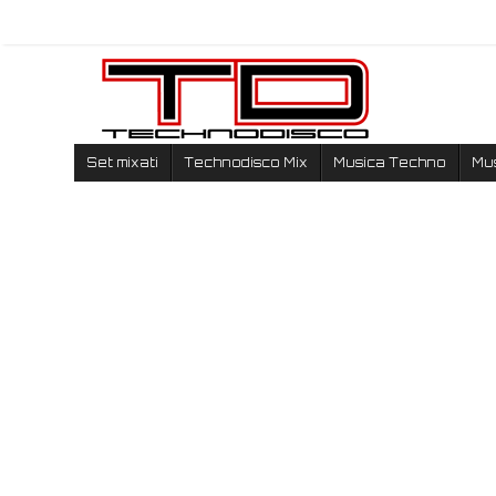
Set mixati
Technodisco Mix
Musica Techno
Mu