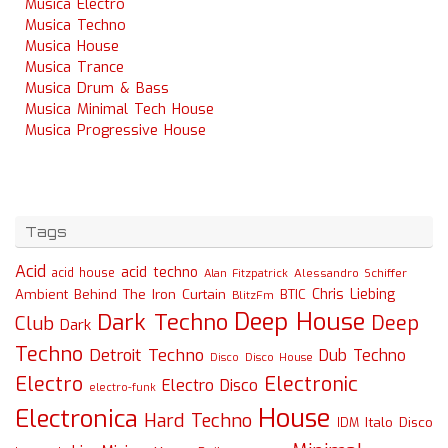
Musica Electro
Musica Techno
Musica House
Musica Trance
Musica Drum & Bass
Musica Minimal Tech House
Musica Progressive House
Tags
Acid
acid techno
acid house
Alessandro Schiffer
Alan Fitzpatrick
Chris Liebing
Ambient
Behind The Iron Curtain
BTIC
BlitzFm
Deep House
Dark Techno
Deep
Club
Dark
Techno
Detroit Techno
Dub Techno
Disco
Disco House
Electro
Electronic
Electro Disco
electro-funk
House
Electronica
Hard Techno
Italo Disco
IDM