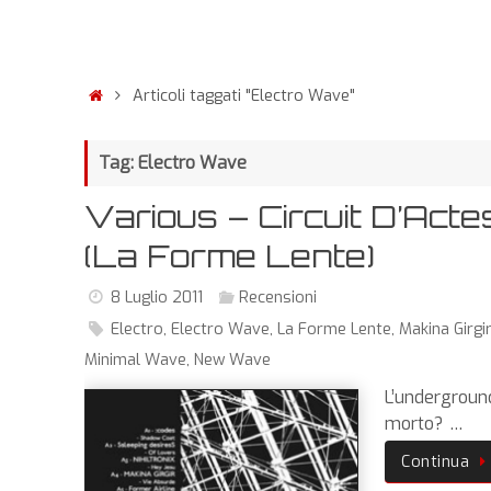
Articoli taggati "Electro Wave"
Tag: Electro Wave
Various – Circuit D’Acte
(La Forme Lente)
8 Luglio 2011
Recensioni
Electro
,
Electro Wave
,
La Forme Lente
,
Makina Girgi
Minimal Wave
,
New Wave
L’undergroun
morto? …
Continua