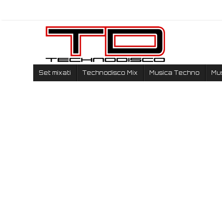
Set mixati
Technodisco Mix
Musica Techno
Mu