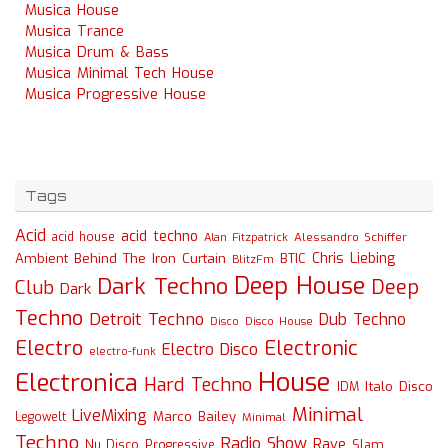
Musica House
Musica Trance
Musica Drum & Bass
Musica Minimal Tech House
Musica Progressive House
Tags
Acid
acid techno
acid house
Alessandro Schiffer
Alan Fitzpatrick
Chris Liebing
Ambient
Behind The Iron Curtain
BTIC
BlitzFm
Deep House
Dark Techno
Deep
Club
Dark
Techno
Detroit Techno
Dub Techno
Disco
Disco House
Electro
Electronic
Electro Disco
electro-funk
House
Electronica
Hard Techno
Italo Disco
IDM
Minimal
LiveMixing
Marco Bailey
Legowelt
Minimal
Techno
Radio Show
Rave
Slam
Nu Disco
Progressive