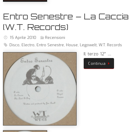
Entro Senestre – La Caccia
(W.T. Records)
15 Aprile 2010
Recensioni
Disco
,
Electro
,
Entro Senestre
,
House
,
Legowelt
,
W.T. Records
Il terzo 12″ …
Continua