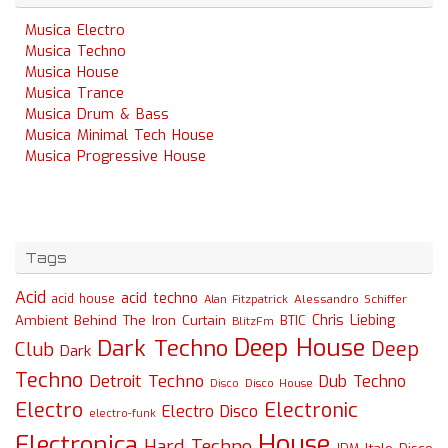
Musica Electro
Musica Techno
Musica House
Musica Trance
Musica Drum & Bass
Musica Minimal Tech House
Musica Progressive House
Tags
Acid
acid techno
acid house
Alessandro Schiffer
Alan Fitzpatrick
Chris Liebing
Ambient
Behind The Iron Curtain
BTIC
BlitzFm
Deep House
Dark Techno
Deep
Club
Dark
Techno
Detroit Techno
Dub Techno
Disco
Disco House
Electro
Electronic
Electro Disco
electro-funk
House
Electronica
Hard Techno