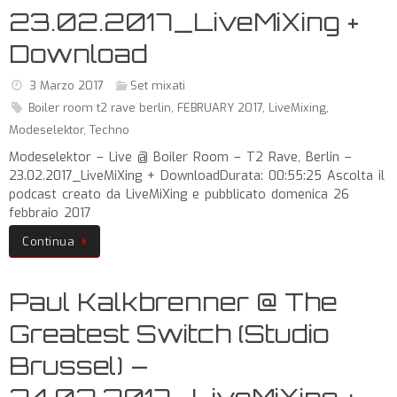
23.02.2017_LiveMiXing +
Download
3 Marzo 2017
Set mixati
Boiler room t2 rave berlin
,
FEBRUARY 2017
,
LiveMixing
,
Modeselektor
,
Techno
Modeselektor – Live @ Boiler Room – T2 Rave, Berlin –
23.02.2017_LiveMiXing + DownloadDurata: 00:55:25 Ascolta il
podcast creato da LiveMiXing e pubblicato domenica 26
febbraio 2017
Continua
Paul Kalkbrenner @ The
Greatest Switch (Studio
Brussel) –