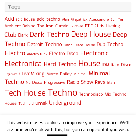
Tags
Acid
acid techno
acid house
Alessandro Schiffer
Alan Fitzpatrick
Chris Liebing
Ambient
Behind The Iron Curtain
BTIC
BlitzFm
Deep House
Dark Techno
Deep
Club
Dark
Techno
Detroit Techno
Dub Techno
Disco
Disco House
Electro
Electronic
Electro Disco
electro-funk
House
Electronica
Hard Techno
Italo Disco
IDM
Minimal
LiveMixing
Marco Bailey
Legowelt
Minimal
Techno
Radio Show
Rave
Slam
Nu Disco
Progressive
Techno
Tech House
Technodisco Mix
Techno
Underground
umek
House
Technoid
This website uses cookies to improve your experience. We'll
assume you're ok with this, but you can opt-out if you wish.