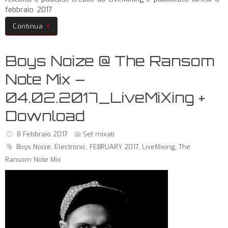
febbraio 2017
Continua
Boys Noize @ The Ransom
Note Mix –
04.02.2017_LiveMiXing +
Download
8 Febbraio 2017
Set mixati
Boys Noize
,
Electronic
,
FEBRUARY 2017
,
LiveMixing
,
The
Ransom Note Mix