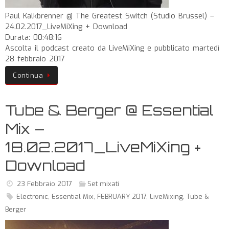
Paul Kalkbrenner @ The Greatest Switch (Studio Brussel) –
24.02.2017_LiveMiXing + Download
Durata: 00:48:16
Ascolta il podcast creato da LiveMiXing e pubblicato martedì
28 febbraio 2017
Continua
Tube & Berger @ Essential
Mix –
18.02.2017_LiveMiXing +
Download
23 Febbraio 2017
Set mixati
Electronic
,
Essential Mix
,
FEBRUARY 2017
,
LiveMixing
,
Tube &
Berger