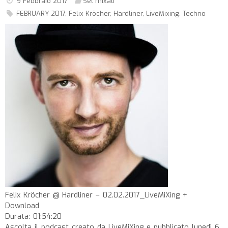
9 Febbraio 2017
Set mixati
FEBRUARY 2017
,
Felix Kröcher
,
Hardliner
,
LiveMixing
,
Techno
Felix Kröcher @ Hardliner – 02.02.2017_LiveMiXing +
Download
Durata: 01:54:20
Ascolta il podcast creato da LiveMiXing e pubblicato lunedì 6