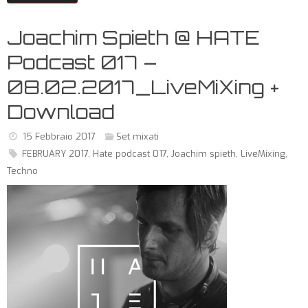
Joachim Spieth @ HATE
Podcast 017 –
08.02.2017_LiveMiXing +
Download
15 Febbraio 2017
Set mixati
FEBRUARY 2017
,
Hate podcast 017
,
Joachim spieth
,
LiveMixing
,
Techno