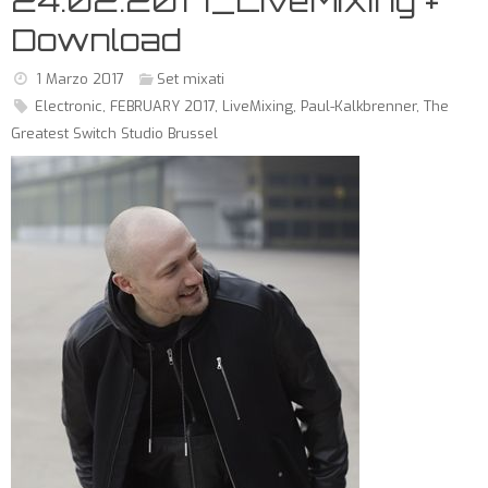
24.02.2017_LiveMiXing +
Download
1 Marzo 2017
Set mixati
Electronic
,
FEBRUARY 2017
,
LiveMixing
,
Paul-Kalkbrenner
,
The
Greatest Switch Studio Brussel