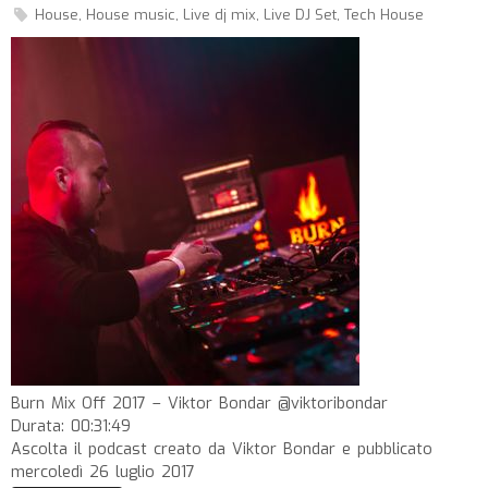
House
,
House music
,
Live dj mix
,
Live DJ Set
,
Tech House
Burn Mix Off 2017 – Viktor Bondar @viktoribondar
Durata: 00:31:49
Ascolta il podcast creato da Viktor Bondar e pubblicato
mercoledì 26 luglio 2017