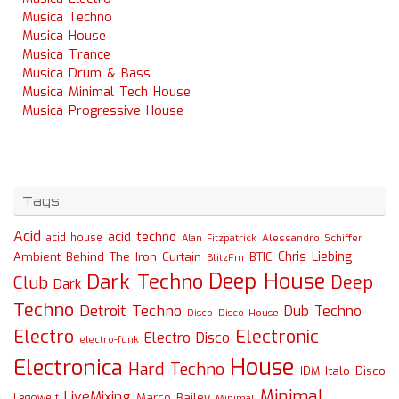
Musica Techno
Musica House
Musica Trance
Musica Drum & Bass
Musica Minimal Tech House
Musica Progressive House
Tags
Acid
acid techno
acid house
Alessandro Schiffer
Alan Fitzpatrick
Chris Liebing
Ambient
Behind The Iron Curtain
BTIC
BlitzFm
Deep House
Dark Techno
Deep
Club
Dark
Techno
Detroit Techno
Dub Techno
Disco
Disco House
Electro
Electronic
Electro Disco
electro-funk
House
Electronica
Hard Techno
Italo Disco
IDM
Minimal
LiveMixing
Marco Bailey
Legowelt
Minimal