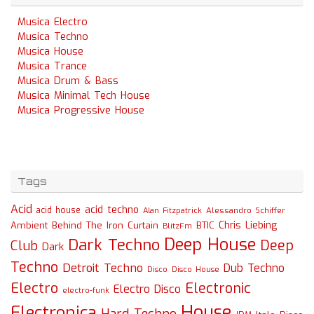
Musica Electro
Musica Techno
Musica House
Musica Trance
Musica Drum & Bass
Musica Minimal Tech House
Musica Progressive House
Tags
Acid
acid techno
acid house
Alessandro Schiffer
Alan Fitzpatrick
Chris Liebing
Ambient
Behind The Iron Curtain
BTIC
BlitzFm
Deep House
Dark Techno
Deep
Club
Dark
Techno
Detroit Techno
Dub Techno
Disco
Disco House
Electro
Electronic
Electro Disco
electro-funk
House
Electronica