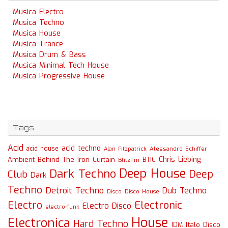
Musica Electro
Musica Techno
Musica House
Musica Trance
Musica Drum & Bass
Musica Minimal Tech House
Musica Progressive House
Tags
Acid
acid techno
acid house
Alessandro Schiffer
Alan Fitzpatrick
Chris Liebing
Ambient
Behind The Iron Curtain
BTIC
BlitzFm
Deep House
Dark Techno
Deep
Club
Dark
Techno
Detroit Techno
Dub Techno
Disco
Disco House
Electro
Electronic
Electro Disco
electro-funk
House
Electronica
Hard Techno
Italo Disco
IDM