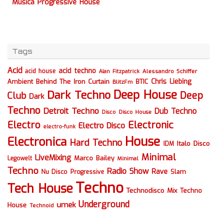
Musica Progressive House
Tags
Acid
acid techno
acid house
Alessandro Schiffer
Alan Fitzpatrick
Chris Liebing
Ambient
Behind The Iron Curtain
BTIC
BlitzFm
Deep House
Dark Techno
Deep
Club
Dark
Techno
Detroit Techno
Dub Techno
Disco
Disco House
Electro
Electronic
Electro Disco
electro-funk
House
Electronica
Hard Techno
Italo Disco
IDM
Minimal
LiveMixing
Marco Bailey
Legowelt
Minimal
Techno
Radio Show
Rave
Slam
Nu Disco
Progressive
Techno
Tech House
Technodisco Mix
Techno
Underground
umek
House
Technoid