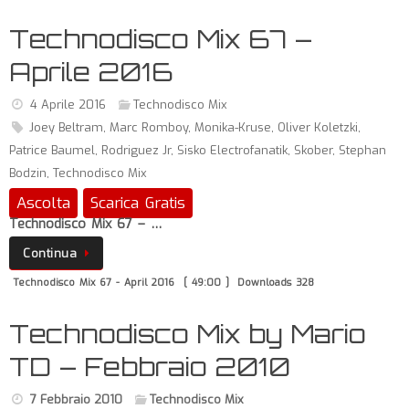
Technodisco Mix 67 –
Aprile 2016
4 Aprile 2016
Technodisco Mix
Joey Beltram
,
Marc Romboy
,
Monika-Kruse
,
Oliver Koletzki
,
Patrice Baumel
,
Rodriguez Jr
,
Sisko Electrofanatik
,
Skober
,
Stephan
Bodzin
,
Technodisco Mix
Ascolta
Scarica Gratis
Technodisco Mix 67 – …
Continua
Technodisco Mix 67 - April 2016
[ 49:00 ]
Downloads 328
Technodisco Mix by Mario
TD – Febbraio 2010
7 Febbraio 2010
Technodisco Mix