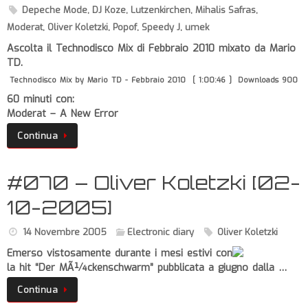
Depeche Mode
,
DJ Koze
,
Lutzenkirchen
,
Mihalis Safras
,
Moderat
,
Oliver Koletzki
,
Popof
,
Speedy J
,
umek
Ascolta il Technodisco Mix di Febbraio 2010 mixato da Mario
TD.
Technodisco Mix by Mario TD - Febbraio 2010
[ 1:00:46 ]
Downloads 900
60 minuti con:
Moderat – A New Error
Continua
#070 – Oliver Koletzki [02-
10-2005]
14 Novembre 2005
Electronic diary
Oliver Koletzki
Emerso vistosamente durante i mesi estivi con
la hit “Der MÃ¼ckenschwarm” pubblicata a giugno dalla …
Continua