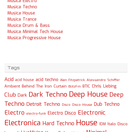
Musica Electro
Musica Techno
Musica House
Musica Trance
Musica Drum & Bass
Musica Minimal Tech House
Musica Progressive House
Tags
Acid
acid techno
acid house
Alessandro Schiffer
Alan Fitzpatrick
Chris Liebing
Ambient
Behind The Iron Curtain
BTIC
BlitzFm
Deep House
Dark Techno
Deep
Club
Dark
Techno
Detroit Techno
Dub Techno
Disco
Disco House
Electro
Electronic
Electro Disco
electro-funk
House
Electronica
Hard Techno
Italo Disco
IDM