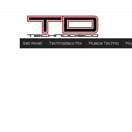
Set mixati
Technodisco Mix
Musica Techno
Mu