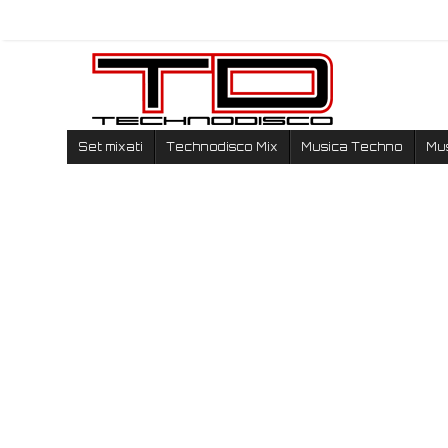
Set mixati
Technodisco Mix
Musica Techno
Mu