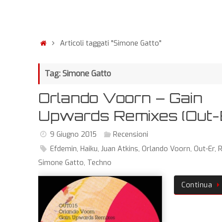
Articoli taggati "Simone Gatto"
Tag: Simone Gatto
Orlando Voorn – Gain
Upwards Remixes (Out-
9 Giugno 2015
Recensioni
Efdemin
,
Haiku
,
Juan Atkins
,
Orlando Voorn
,
Out-Er
,
Simone Gatto
,
Techno
Continua