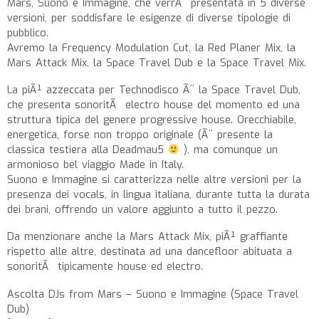
Mars, Suono e Immagine, che verrÃ presentata in 5 diverse
versioni, per soddisfare le esigenze di diverse tipologie di
pubblico.
Avremo la Frequency Modulation Cut, la Red Planer Mix, la
Mars Attack Mix, la Space Travel Dub e la Space Travel Mix.
La piÃ¹ azzeccata per Technodisco Ã¨ la Space Travel Dub,
che presenta sonoritÃ electro house del momento ed una
struttura tipica del genere progressive house. Orecchiabile,
energetica, forse non troppo originale (Ã¨ presente la
classica testiera alla Deadmau5
), ma comunque un
armonioso bel viaggio Made in Italy.
Suono e Immagine si caratterizza nelle altre versioni per la
presenza dei vocals, in lingua italiana, durante tutta la durata
dei brani, offrendo un valore aggiunto a tutto il pezzo.
Da menzionare anche la Mars Attack Mix, piÃ¹ graffiante
rispetto alle altre, destinata ad una dancefloor abituata a
sonoritÃ tipicamente house ed electro.
Ascolta DJs from Mars – Suono e Immagine (Space Travel
Dub)