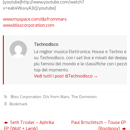
[youtube]http://www.youtube.com/watch?
v=eab4WuvyA3c[/youtube]
www.myspace.com/djsfrommars
www.blisscorporation.com
Technodisco
La miglior musica Elettronica, House e Techno è
su Technodisco, con i set live e mixati dei deejay
più famosi del mondo e le classifiche con i pezzi
top del momento.
Vedi tutti i post diTechnodisco
→
Bliss Corporation
,
DJs from Mars
,
The Dominion
.
Bookmark
.
Seth Troxler – Aphrika
Paul Brtschitsch – Touse EP
EP (Wolf + Lamb)
(Rootknox)