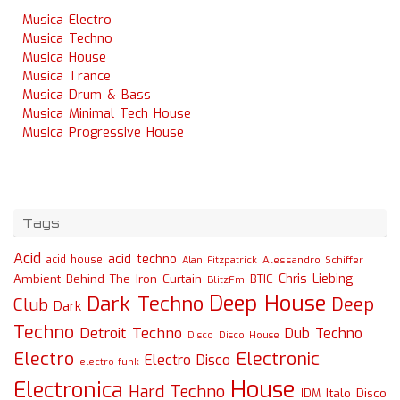
Musica Electro
Musica Techno
Musica House
Musica Trance
Musica Drum & Bass
Musica Minimal Tech House
Musica Progressive House
Tags
Acid
acid techno
acid house
Alessandro Schiffer
Alan Fitzpatrick
Chris Liebing
Ambient
Behind The Iron Curtain
BTIC
BlitzFm
Deep House
Dark Techno
Deep
Club
Dark
Techno
Detroit Techno
Dub Techno
Disco
Disco House
Electro
Electronic
Electro Disco
electro-funk
House
Electronica
Hard Techno
Italo Disco
IDM